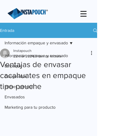
Entrada
Información empaque y envasado
Instapouch
Información empaque y envasado
22 mar 2024
3 min de lectura
Ventajas de envasar
Empaque
cacahuates en empaque
Congelados
tipo pouche
Interes general
Envasados
Marketing para tu producto