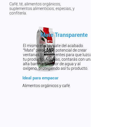
Café, té, alimentos orgánicos,
suplementos alimenticios,
especias, y
confitería.
Mate Transparente
El mismo efecto mate del acabado
“Mate” pero con el potencial de crear
ventanas transparentes para que luzcas
tu producto. Además, contarás con una
alta barrera al vapor de agua y al
oxígeno, protegiendo así tu producto.
Ideal para empacar
Alimentos orgánicos y café.