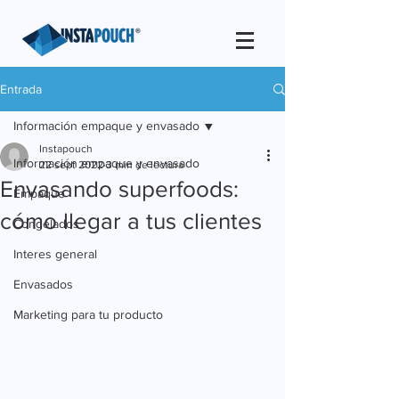
Entrada
Información empaque y envasado
Instapouch
Información empaque y envasado
22 sept 2022
3 min de lectura
Envasando superfoods:
Empaque
cómo llegar a tus clientes
Congelados
Interes general
Envasados
Marketing para tu producto