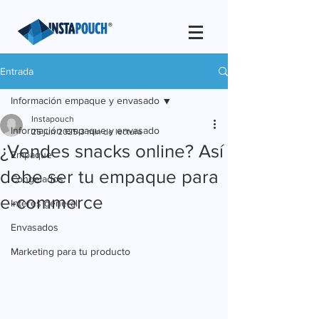
Entrada
Información empaque y envasado
Instapouch
Información empaque y envasado
25 jun 2025
3 min de lectura
¿Vendes snacks online? Así
Empaque
debe ser tu empaque para
Congelados
e-commerce
Interes general
Envasados
Marketing para tu producto