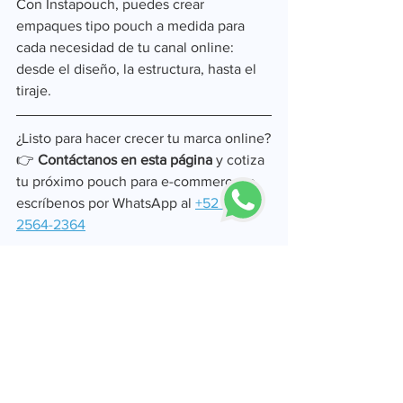
Con Instapouch, puedes crear 
empaques tipo pouch a medida para 
cada necesidad de tu canal online: 
desde el diseño, la estructura, hasta el 
tiraje.
¿Listo para hacer crecer tu marca online?
👉 
Contáctanos en esta página
 y cotiza 
tu próximo pouch para e-commerce, o 
escríbenos por WhatsApp al
+52 56-
2564-2364
#Snacks
#Ecommerce
#Pouch
#PackagingDesign
#envase
#empaque
#EmpaqueFlexible
#pouc
h
#standuppouch