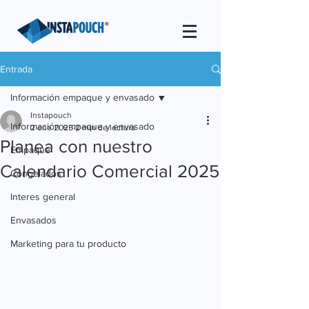
Entrada
Información empaque y envasado
Instapouch
Información empaque y envasado
2 ene 2025
2 min de lectura
Planea con nuestro
Empaque
Calendario Comercial 2025
Congelados
Interes general
Envasados
Marketing para tu producto