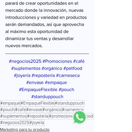
parará de crear oportunidades en el 
mercado donde la innovación, nuevas 
introducciones y variedad en productos 
serán demandados, así que aprovecha 
al máximo esta oportunidad de 
dinamizar tus ventas y desarrollar 
nuevos mercados.
#negocios2025
#Promociones
#café
#suplementos
#orgánico
#petfood
#joyería
#repostería
#carneseca
#envase
#empaque
#EmpaqueFlexible
#pouch
#standuppouch
#empaque
#EmpaqueFlexible
#standuppouch
#pouch
#cafe
#envase
#orgánico
#carneseca
#suplementos
#repostería
#promociones
#petfood
#negocios2025
#joyería
Marketing para tu producto