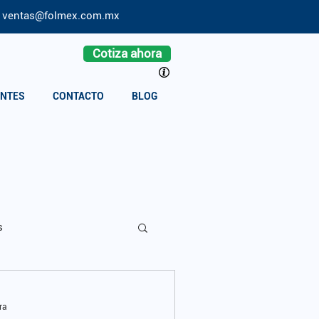
ventas@folmex.com.mx
Cotiza ahora
ENTES
CONTACTO
BLOG
s
ra