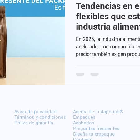
Tendencias en 
flexibles que e
industria alimen
En 2025, la industria alimen
acelerado. Los consumidores
precio: también exigen produ
seguros y sustentables. Y e
juega un rol protagónico.
Aviso de privacidad
Acerca de Instapouch®
Términos y condiciones
Empaques
​Póliza de garantía
Acabados
Preguntas frecuentes
Diseña tu empaque
Contacto