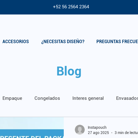
+52 56 2564 2364
ACCESORIOS
¿NECESITAS DISEÑO?
PREGUNTAS FRECU
Blog
Empaque
Congelados
Interes general
Envasado
Instapouch
27 ago 2025
3 min de lectu