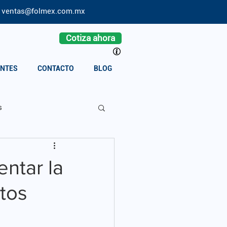
ventas@folmex.com.mx
Cotiza ahora
ENTES
CONTACTO
BLOG
s
ntar la
ctos