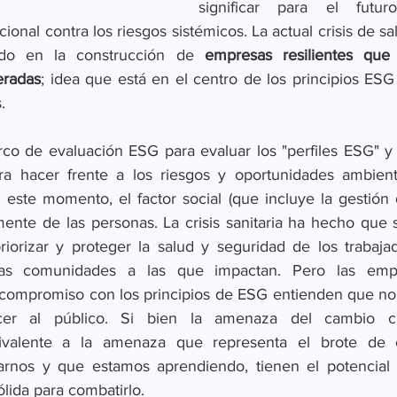
significar para el futur
ional contra los riesgos sistémicos. La actual crisis de s
do en la construcción de 
empresas resilientes que 
eradas
; idea que está en el centro de los principios ESG
.
rco de evaluación ESG para evaluar los "perfiles ESG" y l
a hacer frente a los riesgos y oportunidades ambiental
este momento, el factor social (que incluye la gestión d
 mente de las personas. La crisis sanitaria ha hecho que 
iorizar y proteger la salud y seguridad de los trabajad
las comunidades a las que impactan. Pero las emp
ompromiso con los principios de ESG entienden que no ter
r al público. Si bien la amenaza del cambio clim
valente a la amenaza que representa el brote de co
arnos y que estamos aprendiendo, tienen el potencial d
ólida para combatirlo.