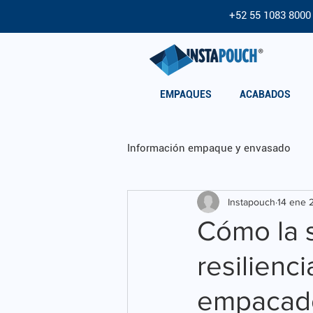
+52 55 1083 8000
EMPAQUES
ACABADOS
Información empaque y envasado
Instapouch
14 ene 
Marketing para tu producto
Cómo la 
resilienc
empacad