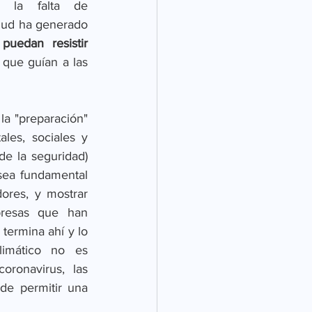
o la falta de 
alud ha generado 
puedan resistir 
 que guían a las 
a "preparación" 
es, sociales y 
e la seguridad) 
sea fundamental 
ores, y mostrar 
resas que han 
mina ahí y lo   
ático no es   
ronavirus, las 
e permitir una 